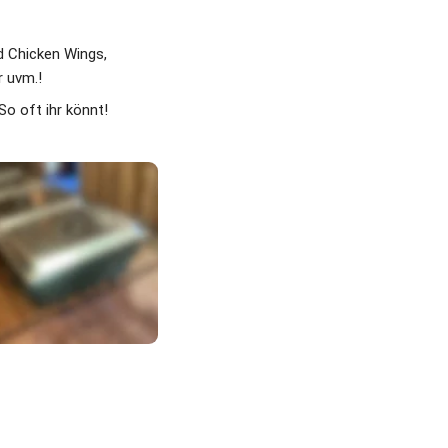
d Chicken Wings, 
 uvm.! 
o oft ihr könnt! 