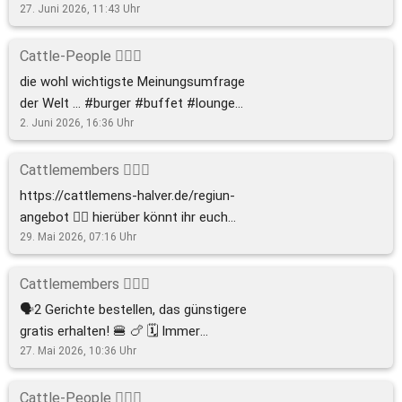
https://cattlemens-halver.de/onlineorder
23.7.26 ⏰ 18:30 h 📍 Cattlemen’s 🍷
27. Juni 2026, 11:43
Uhr
ℹ️ was ihr hier seht ist ein echtes Bild.
deutsch/international Tickets und Infos
Keine KI, keine Filter. Das echte Burger-
⬇️ https://cattlemens-halver.de/termine
Cattle-People 🙋🏼‍♂️
Life! Mit wem willst du deine erste Box
#finewine #Weinprobe #fingerfood
die wohl wichtigste Meinungsumfrage
vergenussferkeln? #smashburger
#event #halver
der Welt … #burger #buffet #lounge
#burgerbox #burgerlife #halver #special
#cocktails #plantbased
2. Juni 2026, 16:36
Uhr
Cattlemembers 🙋🏼‍♂️
https://cattlemens-halver.de/regiun-
angebot 👆🏻 hierüber könnt ihr euch
freitags ‘ne Mixplatte gratis
29. Mai 2026, 07:16
Uhr
reinmembern! #mixplatte #gratis
#halver #fingerfood
Cattlemembers 🙋🏼‍♂️
🗣️2 Gerichte bestellen, das günstigere
gratis erhalten! 🍔 🍗 🗓️ Immer
mittwochs und donnerstags für Club-
27. Mai 2026, 10:36
Uhr
Mitglieder im Cattlemen‘s! Hier
vermitgliedst du dich:
Cattle-People 🙋🏼‍♂️